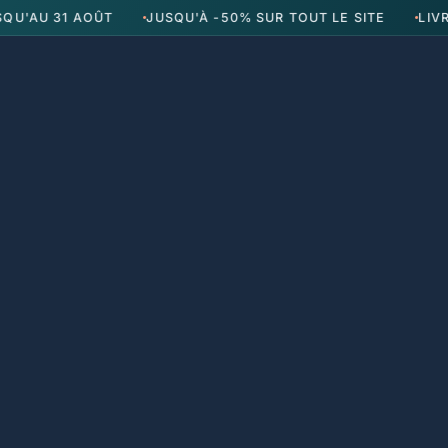
U'AU 31 AOÛT
JUSQU'À -50% SUR TOUT LE SITE
LIVR
Reche
P