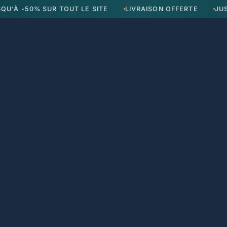
U'À -50% SUR TOUT LE SITE
LIVRAISON OFFERTE
JUSQ
Poubelles Intérieures
Poubelles Extérieures
Composteur
Poubelles Intérieures
Poubelles Extérieures
Composteur