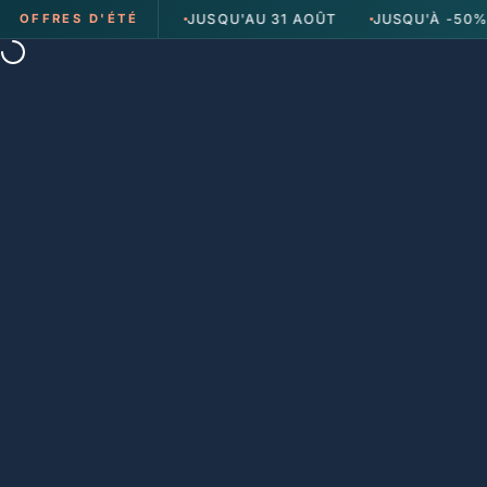
Passer au contenu
ON OFFERTE
JUSQU'AU 31 AOÛT
JUSQU'À -50% SUR TO
OFFRES D'ÉTÉ
Ma Belle Poubelle
/
Nos Promotions
/
Berg