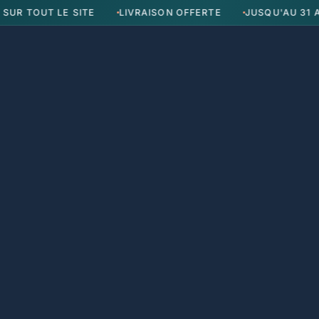
UT LE SITE
LIVRAISON OFFERTE
JUSQU'AU 31 AOÛT
Poubelles Intérieures
Poubelles Extérieures
Composteur
Poubelles Intérieures
Poubelles Extérieures
Composteur
BERG
4.62
21 avis
21 total des critiques
3x
22,33 €
sans frais
Volume
12 L
OFFRES D'ÉTÉ
JUSQU'AU 31 AOÛT